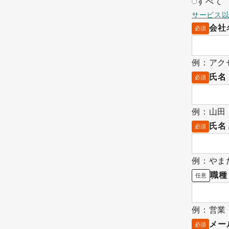
すべて
サービス
会社
必須
例：アク
氏名
必須
例：山田
氏名
必須
例：やま
職種
任意
例：営業
メー
必須