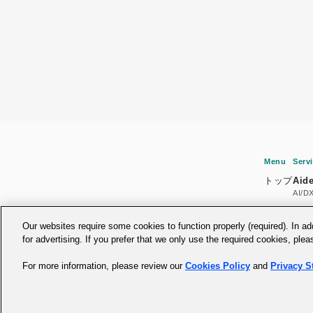
Menu
Serv
トップ
Aid
AI/D
Aid
GX
Our websites require some cookies to function properly (required). In a
for advertising. If you prefer that we only use the required cookies, ple
For more information, please review our
Cookies Policy
and
Privacy S