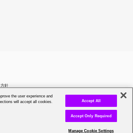
ー
本方針
する基本方針
improve the user experience and
Accept All
ections will accept all cookies.
Accept Only Required
Manage Cookie Settings