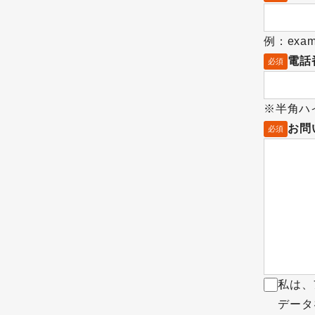
例：examp
電話
必須
※半角ハイ
お問
必須
私は、
データ