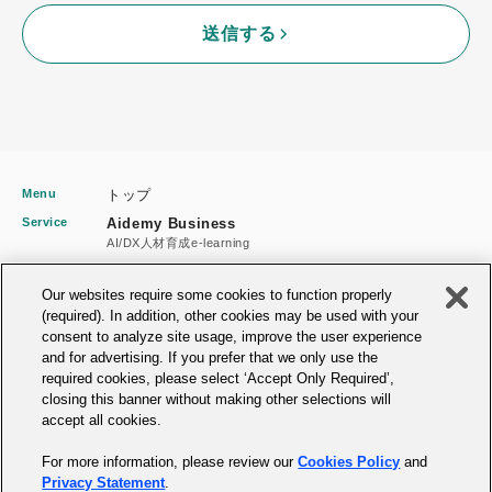
送信する
Menu
トップ
Service
Aidemy Business
AI/DX人材育成e-learning
Aidemy Practice
AI/DX実践型研修
Our websites require some cookies to function properly
(required). In addition, other cookies may be used with your
Aidemy GX
consent to analyze site usage, improve the user experience
GX人材育成プラットフォーム
and for advertising. If you prefer that we only use the
DPAS
required cookies, please select ‘Accept Only Required’,
DX推進力の可視化アセスメント
closing this banner without making other selections will
Notice
プライバシーポリシー
accept all cookies.
情報セキュリティ基本方針
For more information, please review our
Cookies Policy
and
個人情報の保護に関する基本方針
Privacy Statement
.